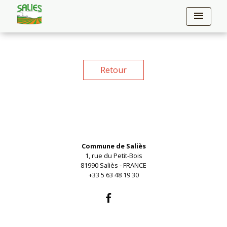
menu
Retour
Contacts
Commune de Saliès
1, rue du Petit-Bois
81990 Saliès - FRANCE
+33 5 63 48 19 30