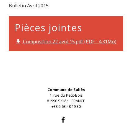
Bulletin Avril 2015
Pièces jointes
Composition 22 avril 15.pdf (PDF - 4.31Mo)
file_download
Contacts
Commune de Saliès
1, rue du Petit-Bois
81990 Saliès - FRANCE
+33 5 63 48 19 30