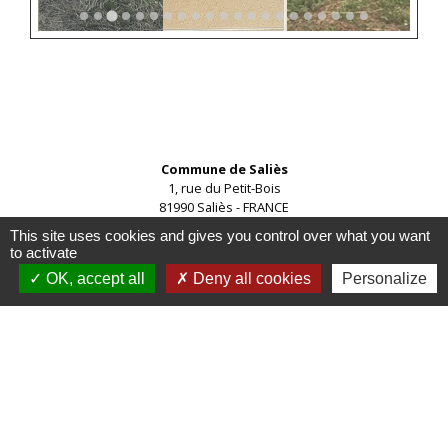
Contacts
Commune de Saliès
1, rue du Petit-Bois
81990 Saliès - FRANCE
+33 5 63 48 19 30
This site uses cookies and gives you control over what you want
to activate
OK, accept all
Deny all cookies
Personalize
Mentions légales
-
Politique de confidentialité
-
Accessibilité
-
Plan du site
-
Gestion des cookies